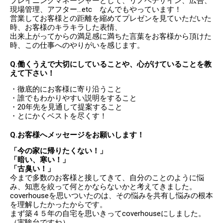
プレイニングマネージャーとして、リノベデザイン、広告、
現場管理、アフター…etc なんでもやっています！
営業してお客様との距離を縮めてプレゼンを見ていただいた
時、お客様のキラキラした表情、
出来上がってからの満足感に満ちた言葉をお客様から頂けた
時、この仕事へのやりがいを感じます。
Q.働くうえで大切にしていることや、心がけていることを教
えて下さい！
・徹底的にお客様に寄り沿うこと
・誰でもわかりやすい説明をすること
・20年先を見通して提案すること
・とにかくベストを尽くす！
Q.お客様へメッセージをお願いします！
「今の家に帰りたくない！」
「暗い、寒い！」
「古臭い！」
今まで多数のお客様と接してきて、自分のことのように悩
み、知恵を絞って何とかならないかと考えてきました。
coverhouseを思いついたのは、その悩みを共有し悩みの根本
を理解したかったからです。
まず築４５年の自宅を思いきってcoverhouseにしました。
（実験台ですね）