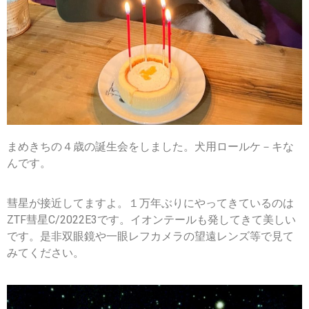
まめきちの４歳の誕生会をしました。犬用ロールケ－キな
んです。
彗星が接近してますよ。１万年ぶりにやってきているのは
ZTF彗星C/2022E3です。イオンテールも発してきて美しい
です。是非双眼鏡や一眼レフカメラの望遠レンズ等で見て
みてください。